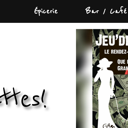
Épicerie
Bar / Café
ttes!