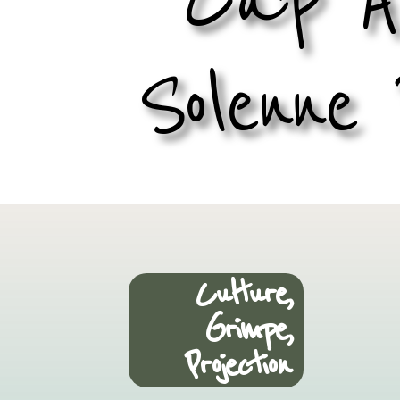
Solenne 
Culture
,
Grimpe
,
Projection