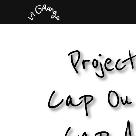
Project
Cap Ou
Cap A