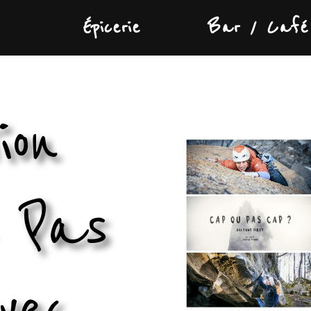
Épicerie
Bar / Café
ion
 Pas
vec