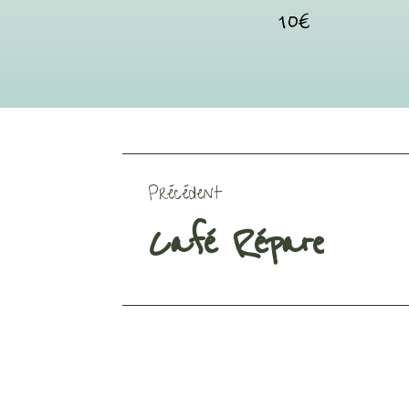
10€
Précédent
Café Répare