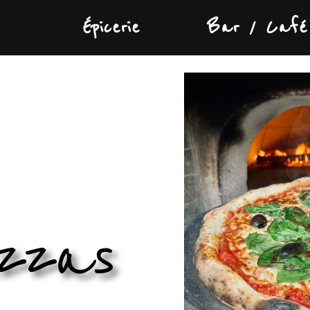
Épicerie
Bar / Café
izzas