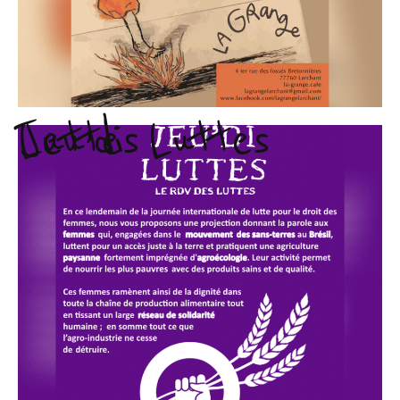
Jeu’di Luttes
Luttes