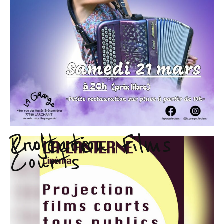
Projection Films
Culture
Courts